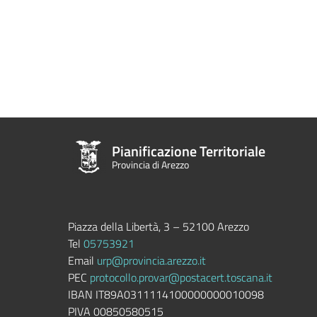
Pianificazione Territoriale
Provincia di Arezzo
Piazza della Libertà, 3 – 52100 Arezzo
Tel
05753921
Email
urp@provincia.arezzo.it
PEC
protocollo.provar@postacert.toscana.it
IBAN IT89A0311114100000000010098
PIVA 00850580515