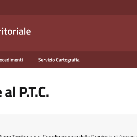
itoriale
rocedimenti
Servizio Cartografia
al P.T.C.
Piano Territoriale di Coordinamento della Provincia di Arezzo